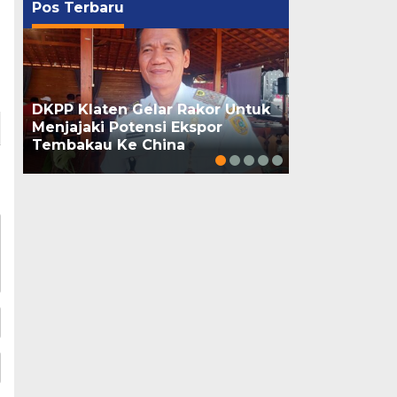
Pos Terbaru
DKPP Klaten Gelar Rakor Untuk
Gebyar Inova
Menjajaki Potensi Ekspor
Resmi Dibuka
Tembakau Ke China
Inovasi Kunc