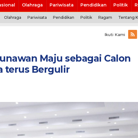
asional
Olahraga
Pariwisata
Pendidikan
Politik
R
Olahraga
Pariwisata
Pendidikan
Politik
Ragam
Tentang 
Ikuti Kami
unawan Maju sebagai Calon
 terus Bergulir