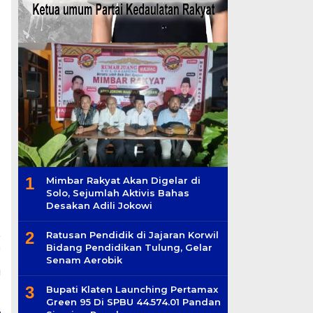
1
Mimbar Rakyat Akan Digelar di
Solo, Sejumlah Aktivis Bahas
Desakan Adili Jokowi
2
Ratusan Pendidik di Jajaran Korwil
a
Bidang Pendidikan Tulung, Gelar
I
Senam Aerobik
u
n
3
Bupati Klaten Launching Pertamax
Green 95 Di SPBU 44.574.01 Pandan