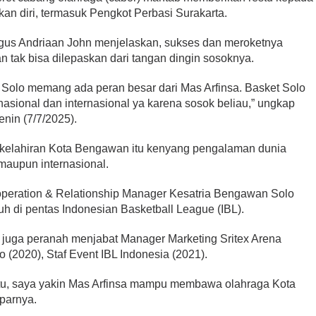
n diri, termasuk Pengkot Perbasi Surakarta.
agus Andriaan John menjelaskan, sukses dan meroketnya
 tak bisa dilepaskan dari tangan dingin sosoknya.
a Solo memang ada peran besar dari Mas Arfinsa. Basket Solo
nasional dan internasional ya karena sosok beliau,” ungkap
nin (7/7/2025).
elahiran Kota Bengawan itu kenyang pengalaman dunia
 maupun internasional.
ooperation & Relationship Manager Kesatria Bengawan Solo
h di pentas Indonesian Basketball League (IBL).
a, juga peranah menjabat Manager Marketing Sritex Arena
 (2020), Staf Event IBL Indonesia (2021).
u, saya yakin Mas Arfinsa mampu membawa olahraga Kota
aparnya.