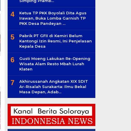
Simping Pramb…
4
Ketua TP PKK Boyolali Dita Agus
Irawan, Buka Lomba Garnish TP
PKK Desa Pandeyan …
5
Pabrik PT GFII di Kemiri Belum
Kantongi Izin Resmi, Ini Penjelasan
Kepala Desa
6
Gusti Moeng Lakukan Re-Opening
Wisata Alam Resto Mbah Lurah
Klaten
7
Akhirussanah Angkatan XIX SDIT
Ar-Risalah Surakarta: Ilmu Bekal
Masa Depan, Adab…