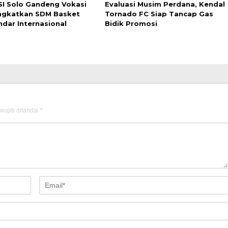
I Solo Gandeng Vokasi
Evaluasi Musim Perdana, Kendal
ngkatkan SDM Basket
Tornado FC Siap Tancap Gas
ndar Internasional
Bidik Promosi
wajib ditandai
*