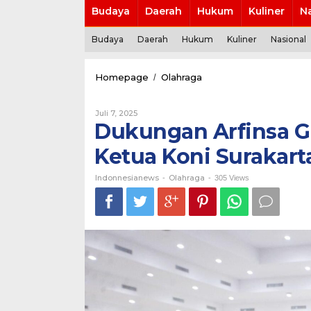
Budaya
Daerah
Hukum
Kuliner
N
Budaya
Daerah
Hukum
Kuliner
Nasional
Dukungan
Homepage
Olahraga
/
Arfinsa
Gunawan
Oleh
Juli 7, 2025
Maju
Indonnesianews
Dukungan Arfinsa G
sebagai
Calon
Ketua Koni Surakarta
Ketua
Koni
Surakarta
Indonnesianews
Olahraga
-
-
305 Views
terus
Bergulir