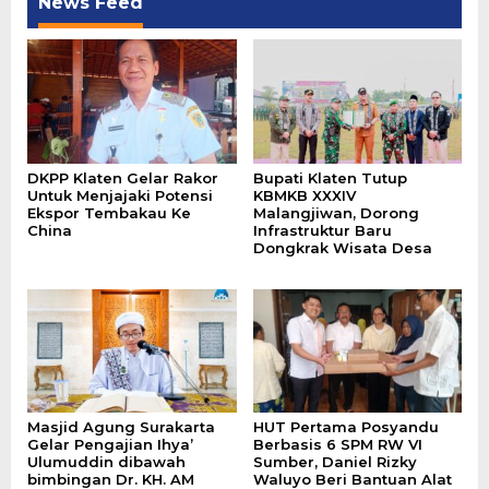
News Feed
DKPP Klaten Gelar Rakor
Bupati Klaten Tutup
Untuk Menjajaki Potensi
KBMKB XXXIV
Ekspor Tembakau Ke
Malangjiwan, Dorong
China
Infrastruktur Baru
Dongkrak Wisata Desa
Masjid Agung Surakarta
HUT Pertama Posyandu
Gelar Pengajian Ihya’
Berbasis 6 SPM RW VI
Ulumuddin dibawah
Sumber, Daniel Rizky
bimbingan Dr. KH. AM
Waluyo Beri Bantuan Alat