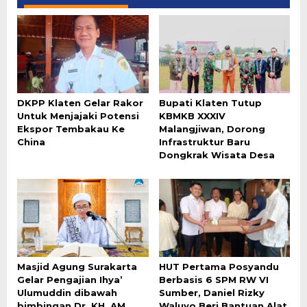
DKPP Klaten Gelar Rakor
Bupati Klaten Tutup
Untuk Menjajaki Potensi
KBMKB XXXIV
Ekspor Tembakau Ke
Malangjiwan, Dorong
China
Infrastruktur Baru
Dongkrak Wisata Desa
Masjid Agung Surakarta
HUT Pertama Posyandu
Gelar Pengajian Ihya’
Berbasis 6 SPM RW VI
Ulumuddin dibawah
Sumber, Daniel Rizky
bimbingan Dr. KH. AM
Waluyo Beri Bantuan Alat