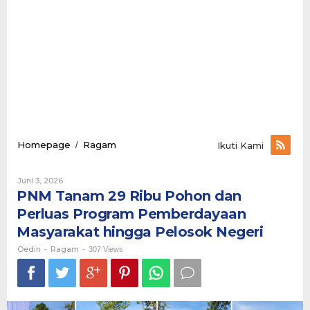
PNM
Homepage
Ragam
/
Ikuti Kami
Tanam
29
Oleh
Juni 3, 2026
Ribu
Oedin
PNM Tanam 29 Ribu Pohon dan
Pohon
dan
Perluas Program Pemberdayaan
Perluas
Masyarakat hingga Pelosok Negeri
Program
Pemberdayaan
Oedin
Ragam
-
-
307 Views
Masyarakat
hingga
Pelosok
Negeri